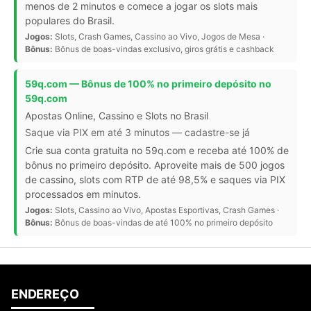
menos de 2 minutos e comece a jogar os slots mais
populares do Brasil.
Jogos:
Slots, Crash Games, Cassino ao Vivo, Jogos de Mesa ·
Bônus:
Bônus de boas-vindas exclusivo, giros grátis e cashback
59q.com — Bônus de 100% no primeiro depósito no
59q.com
Apostas Online, Cassino e Slots no Brasil
Saque via PIX em até 3 minutos — cadastre-se já
Crie sua conta gratuita no 59q.com e receba até 100% de
bônus no primeiro depósito. Aproveite mais de 500 jogos
de cassino, slots com RTP de até 98,5% e saques via PIX
processados em minutos.
Jogos:
Slots, Cassino ao Vivo, Apostas Esportivas, Crash Games ·
Bônus:
Bônus de boas-vindas de até 100% no primeiro depósito
ENDEREÇO