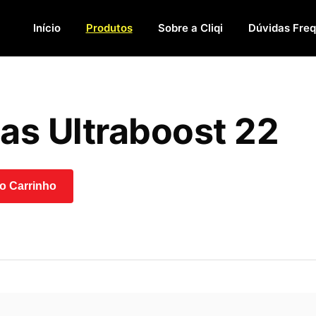
Início
Produtos
Sobre a Cliqi
Dúvidas Fre
as Ultraboost 22
o Carrinho