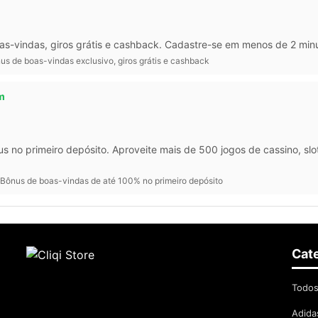
-vindas, giros grátis e cashback. Cadastre-se em menos de 2 minuto
s de boas-vindas exclusivo, giros grátis e cashback
m
s no primeiro depósito. Aproveite mais de 500 jogos de cassino, s
Bônus de boas-vindas de até 100% no primeiro depósito
Cat
Todos
Adida