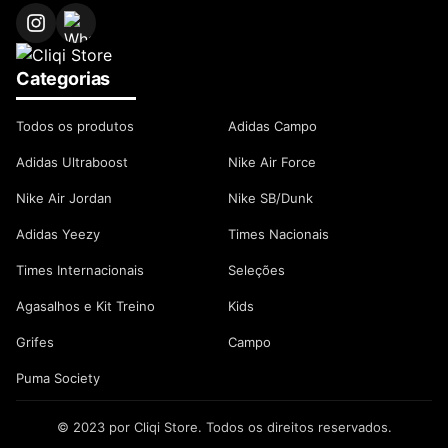
Categorias
Todos os produtos
Adidas Campo
Adidas Ultraboost
Nike Air Force
Nike Air Jordan
Nike SB/Dunk
Adidas Yeezy
Times Nacionais
Times Internacionais
Seleções
Agasalhos e Kit Treino
Kids
Grifes
Campo
Puma Society
© 2023 por Cliqi Store. Todos os direitos reservados.