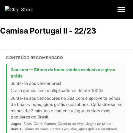
Camisa Portugal II - 22/23
CONTEÚDO RECOMENDADO
3aa.com — Bônus de boas-vindas exclusivo e giros
grátis
Junte-se aos vencedores!
Crash games com multiplicadores de até 1000x
Junte-se aos vencedores no 3aa.com e aproveite bônus
de boas-vindas, giros grátis e cashback. Cadastre-se em
menos de 2 minutos e comece a jogar os slots mais
populares do Brasil.
Jogos:
Slots, Crash Games, Cassino ao Vivo, Jogos de Mesa ·
Bônus:
Bônus de boas-vindas exclusivo, giros grátis e cashback