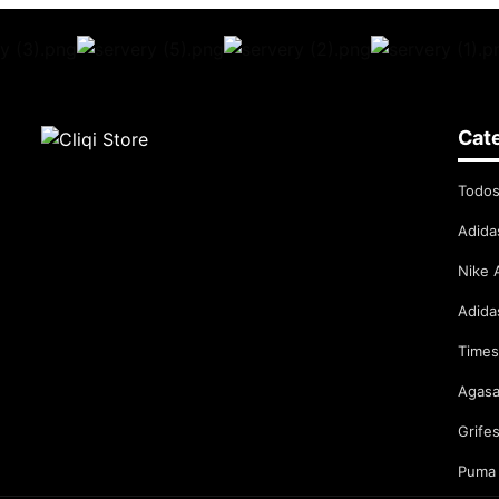
Cat
Todos
Adida
Nike 
Adida
Times
Agasa
Grife
Puma 