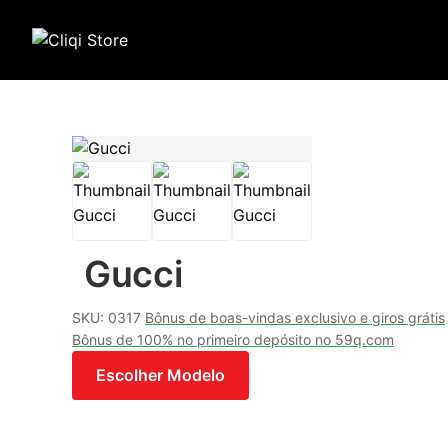
Gucci
SKU: 0317
Bônus de boas-vindas exclusivo e giros grátis
Bônus de 100% no primeiro depósito no 59q.com
Escolher Modelo