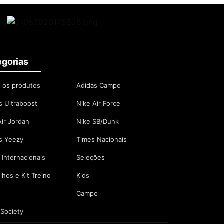
egorias
 os produtos
Adidas Campo
s Ultraboost
Nike Air Force
Air Jordan
Nike SB/Dunk
s Yeezy
Times Nacionais
 Internacionais
Seleções
lhos e Kit Treino
Kids
s
Campo
Society