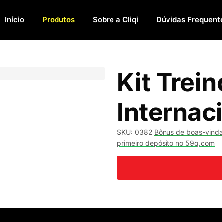
Início
Produtos
Sobre a Cliqi
Dúvidas Frequent
Kit Trein
Internac
SKU: 0382
Bônus de boas-vindas
primeiro depósito no 59q.com