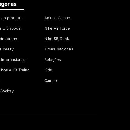
egorias
 os produtos
Adidas Campo
s Ultraboost
Nike Air Force
Air Jordan
Nike SB/Dunk
s Yeezy
Times Nacionais
 Internacionais
Seleções
lhos e Kit Treino
Kids
s
Campo
Society