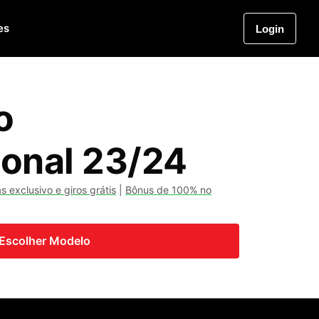
es
Login
o
ional 23/24
 exclusivo e giros grátis
|
Bônus de 100% no
Escolher Modelo