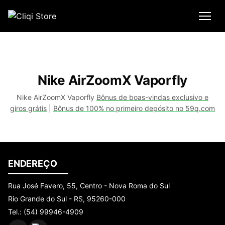
Nike AirZoomX Vaporfly
Nike AirZoomX Vaporfly
Bônus de boas-vindas exclusivo e
giros grátis
|
Bônus de 100% no primeiro depósito no 59q.com
ENDEREÇO
Rua José Favero, 55, Centro - Nova Roma do Sul
Rio Grande do Sul - RS, 95260-000
Tel.: (54) 99946-4909